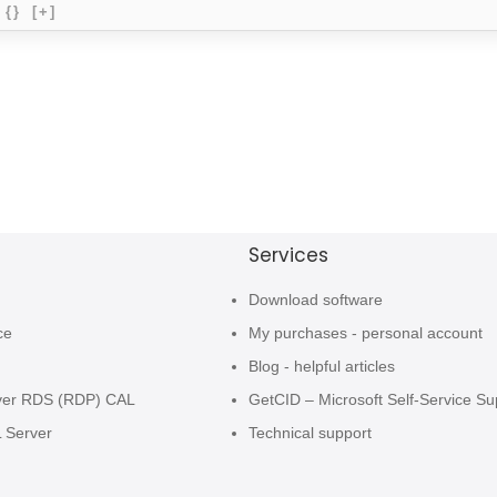
{}
[+]
Services
Download software
ce
My purchases - personal account
Blog - helpful articles
ver RDS (RDP) CAL
GetCID – Microsoft Self-Service Su
L Server
Technical support