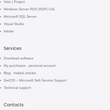
Visio | Project
Windows Server RDS (RDP) CAL
Microsoft SQL Server
Visual Studio
Adobe
Services
Download software
My purchases - personal account
Blog - helpful articles
GetCID – Microsoft Self-Service Support
Technical support
Contacts