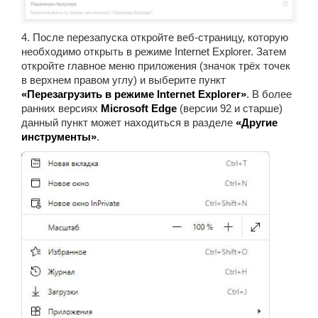
4. После перезапуска откройте веб-страницу, которую
необходимо открыть в режиме Internet Explorer. Затем
откройте главное меню приложения (значок трёх точек
в верхнем правом углу) и выберите пункт
«Перезагрузить в режиме Internet Explorer»
. В более
ранних версиях
Microsoft Edge
(версии 92 и старше)
данный пункт может находиться в разделе
«Другие
инструменты»
.