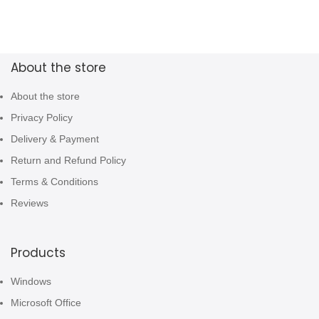
About the store
About the store
Privacy Policy
Delivery & Payment
Return and Refund Policy
Terms & Conditions
Reviews
Products
Windows
Microsoft Office