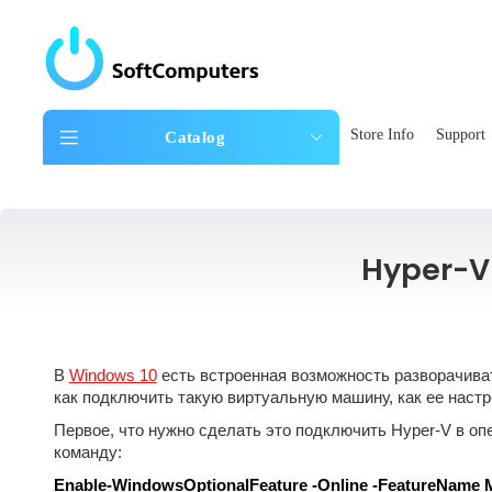
Store Info
Support
Catalog
Hyper-V
В
Windows 10
есть встроенная возможность разворачиват
как подключить такую виртуальную машину, как ее настро
Первое, что нужно сделать это подключить Hyper-V в оп
команду:
Enable-WindowsOptionalFeature -Online -FeatureName Mi