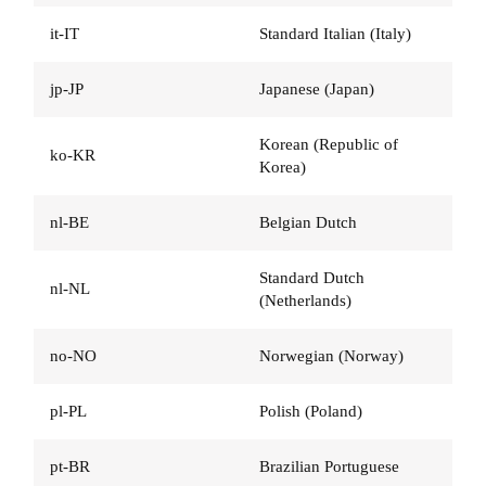
it-IT
Standard Italian (Italy)
jp-JP
Japanese (Japan)
Korean (Republic of
ko-KR
Korea)
nl-BE
Belgian Dutch
Standard Dutch
nl-NL
(Netherlands)
no-NO
Norwegian (Norway)
pl-PL
Polish (Poland)
pt-BR
Brazilian Portuguese