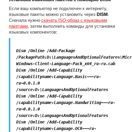
Если ваш компьютер не подключен к интернету,
языковые пакеты можно установить через
DISM
.
Сначала нужно
скачать ISO-образ с языковыми
пакетами
, затем выполнить команды для установки
языковых компонентов:
Dism /Online /Add-Package
/PackagePath:D:\LanguagesAndOptionalFeatures\Micr
Windows-Client-Language-Pack_x64_ru-ru.cab
Dism /Online /Add-Capability
/capabilityname:Language.Basic~~~ru-
ru~0.0.1.0
/source:D:\LanguagesAndOptionalFeatures
Dism /Online /Add-Capability
/capabilityname:Language.Handwriting~~~ru-
ru~0.0.1.0
/source:D:\LanguagesAndOptionalFeatures
Dism /Online /Add-Capability
/capabilityname:Language.OCR~~~ru-