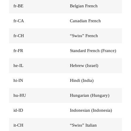
fr-BE
Belgian French
fr-CA
Canadian French
fr-CH
“Swiss” French
fr-FR
Standard French (France)
he-IL
Hebrew (Israel)
hi-IN
Hindi (India)
hu-HU
Hungarian (Hungary)
id-ID
Indonesian (Indonesia)
it-CH
“Swiss” Italian