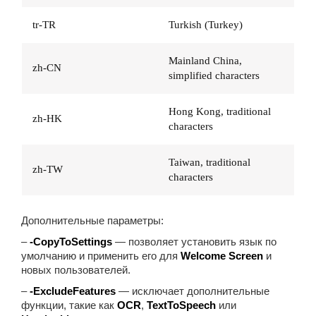
tr-TR
Turkish (Turkey)
Mainland China,
zh-CN
simplified characters
Hong Kong, traditional
zh-HK
characters
Taiwan, traditional
zh-TW
characters
Дополнительные параметры:
–
-CopyToSettings
— позволяет установить язык по
умолчанию и применить его для
Welcome Screen
и
новых пользователей.
–
-ExcludeFeatures
— исключает дополнительные
функции, такие как
OCR
,
TextToSpeech
или