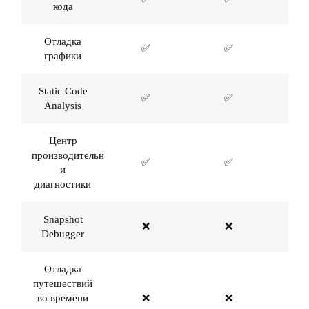
кода
Отладка
✅
✅
графики
Static Code
✅
✅
Analysis
Центр
производительности
✅
✅
и
диагностики
Snapshot
❌
❌
Debugger
Отладка
путешествий
во времени
❌
❌