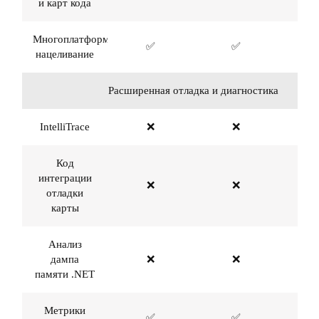
и карт кода
Многоплатформенное
✅
✅
нацеливание
Расширенная отладка и диагностика
IntelliTrace
❌
❌
Код
интеграции
❌
❌
отладки
карты
Анализ
дампа
❌
❌
памяти .NET
Метрики
✅
✅