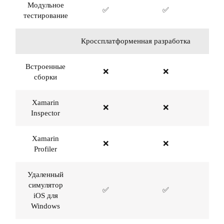
Модульное
✅
✅
тестирование
Кроссплатформенная разработка
Встроенные
❌
❌
сборки
Xamarin
❌
❌
Inspector
Xamarin
❌
❌
Profiler
Удаленный
симулятор
✅
✅
iOS для
Windows