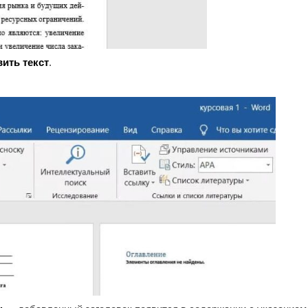
ить текст
.