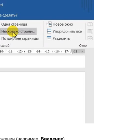
ержании (например,
Введение
).