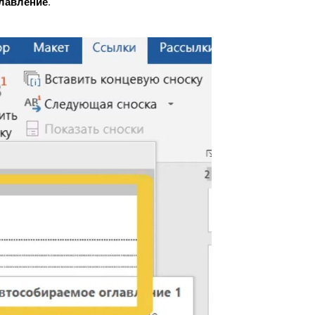
лавление
.