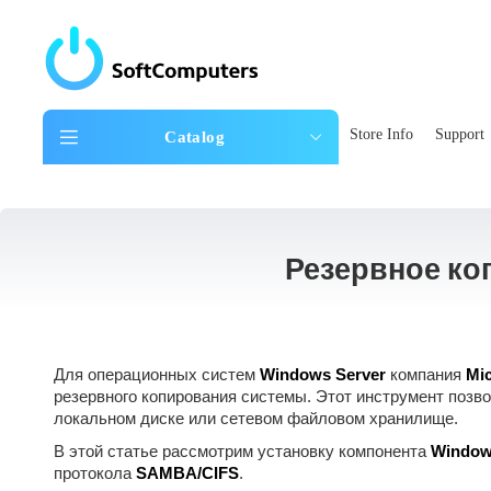
Store Info
Support
Catalog
Резервное ко
Для операционных систем
Windows Server
компания
Mic
резервного копирования системы. Этот инструмент позво
локальном диске или сетевом файловом хранилище.
В этой статье рассмотрим установку компонента
Window
протокола
SAMBA/CIFS
.