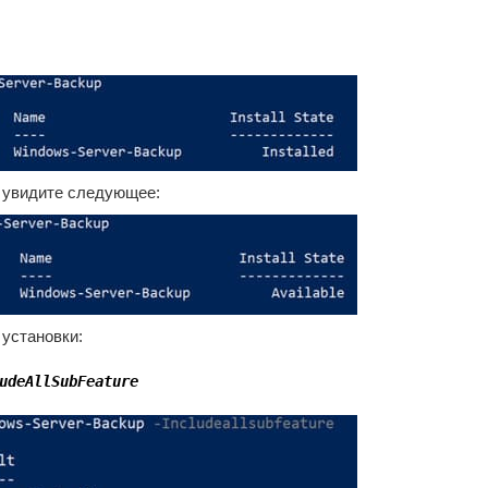
ы увидите следующее:
 установки:
udeAllSubFeature