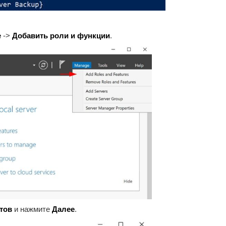
е
->
Добавить роли и функции
.
тов
и нажмите
Далее
.