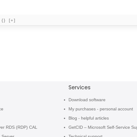
{}
[+]
Services
Download software
ce
My purchases - personal account
Blog - helpful articles
ver RDS (RDP) CAL
GetCID – Microsoft Self-Service Su
L Server
Technical support