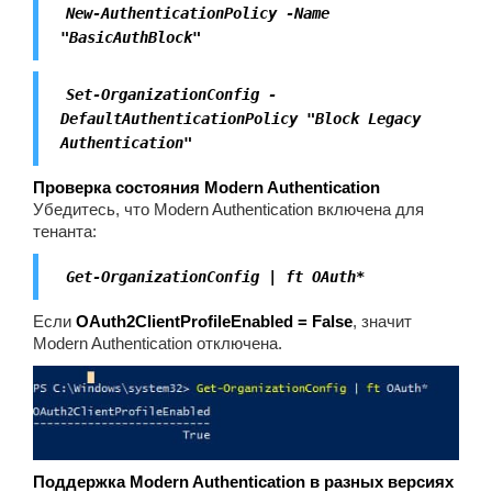
New-AuthenticationPolicy -Name
"BasicAuthBlock"
Set-OrganizationConfig -
DefaultAuthenticationPolicy "Block Legacy
Authentication"
Проверка состояния Modern Authentication
Убедитесь, что Modern Authentication включена для
тенанта:
Get-OrganizationConfig | ft OAuth*
Если
OAuth2ClientProfileEnabled = False
, значит
Modern Authentication отключена.
Поддержка Modern Authentication в разных версиях