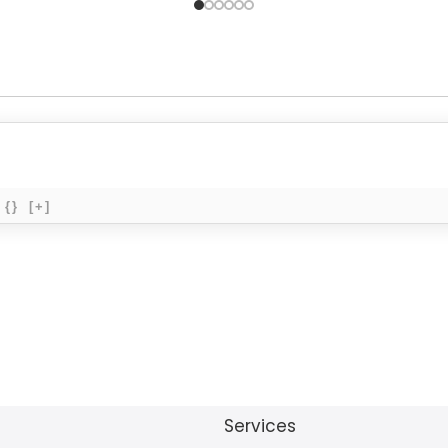
{}
[+]
Services