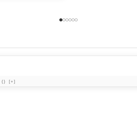
{}
[+]