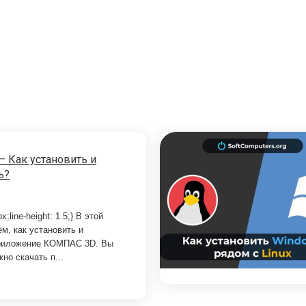
 Как установить и
ь?
px;line-height: 1.5;} В этой
м, как установить и
приложение КОМПАС 3D. Вы
жно скачать п...