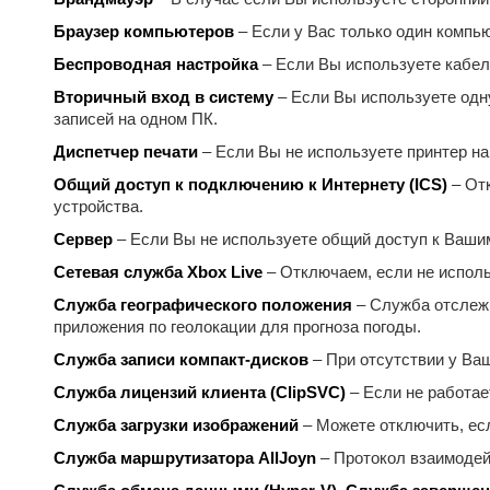
Браузер компьютеров
– Если у Вас только один компью
Беспроводная настройка
– Если Вы используете кабель
Вторичный вход в систему
– Если Вы используете одну
записей на одном ПК.
Диспетчер печати
– Если Вы не используете принтер на
Общий доступ к подключению к Интернету (ICS)
– Отк
устройства.
Сервер
– Если Вы не используете общий доступ к Вашим
Сетевая служба Xbox Live
– Отключаем, если не исполь
Служба географического положения
– Служба отслежи
приложения по геолокации для прогноза погоды.
Служба записи компакт-дисков
– При отсутствии у Ва
Служба лицензий клиента (ClipSVC)
– Если не работае
Служба загрузки изображений
– Можете отключить, есл
Служба маршрутизатора AllJoyn
– Протокол взаимодейст