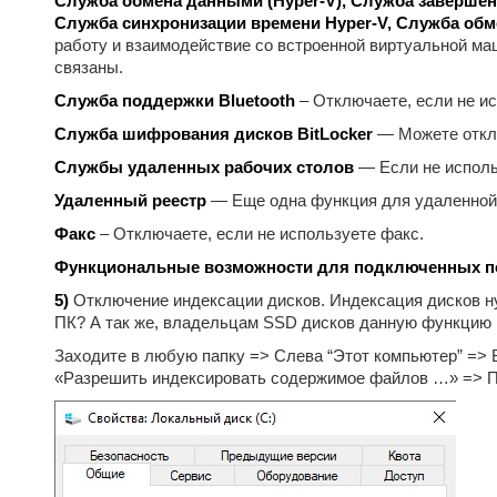
Служба обмена данными (Hyper-V), Служба завершения
Служба синхронизации времени Hyper-V, Служба обм
работу и взаимодействие со встроенной виртуальной маш
связаны.
Служба поддержки Bluetooth
– Отключаете, если не ис
Служба шифрования дисков BitLocker
— Можете отклю
Службы удаленных рабочих столов
— Если не исполь
Удаленный реестр
— Еще одна функция для удаленной р
Факс
– Отключаете, если не используете факс.
Функциональные возможности для подключенных по
5)
Отключение индексации дисков. Индексация дисков ну
ПК? А так же, владельцам SSD дисков данную функцию 
Заходите в любую папку => Слева “Этот компьютер” => 
«Разрешить индексировать содержимое файлов …» => П