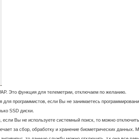
P. Это функция для телеметрии, отключаем по желанию.
я для программистов, если Вы не занимаетесь программировани
лько SSD диски.
 если Вы не используете системный поиск, то можно отключить
ечает за сбор, обработку и хранение биометрических данных. 
антивирус, то данную службу можно отключить, т.к она все рав