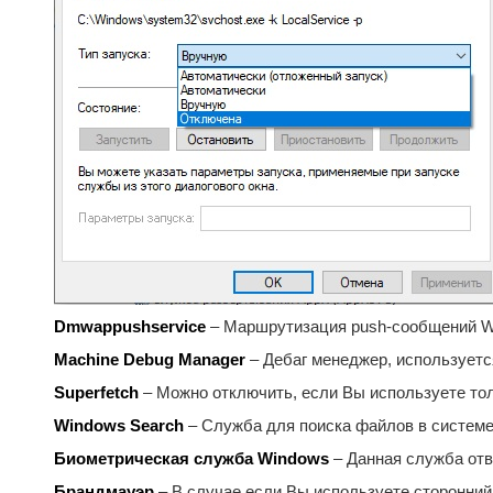
Dmwappushservice
– Маршрутизация push-сообщений WA
Machine Debug Manager
– Дебаг менеджер, используетс
Superfetch
– Можно отключить, если Вы используете то
Windows Search
– Служба для поиска файлов в системе,
Биометрическая служба Windows
– Данная служба отв
Брандмауэр
– В случае если Вы используете сторонний 