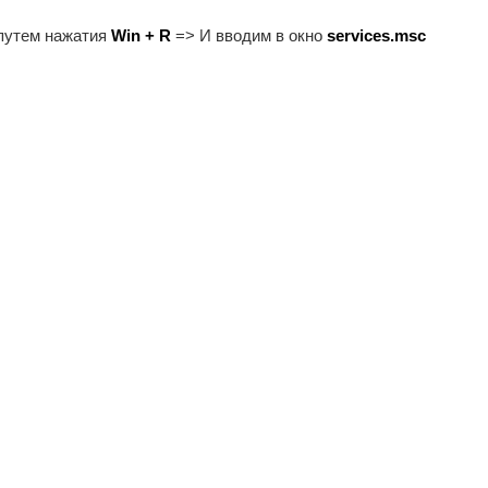
путем нажатия
Win + R
=> И вводим в окно
services.msc