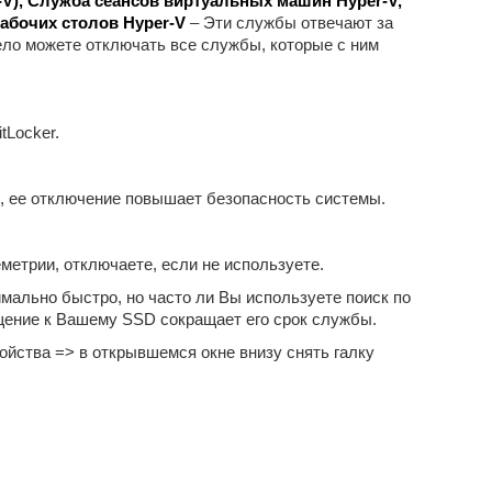
-V), Служба сеансов виртуальных машин Hyper-V,
абочих столов Hyper-V
– Эти службы отвечают за
ело можете отключать все службы, которые с ним
Locker.
е, ее отключение повышает безопасность системы.
етрии, отключаете, если не используете.
ально быстро, но часто ли Вы используете поиск по
щение к Вашему SSD сокращает его срок службы.
йства => в открывшемся окне внизу снять галку