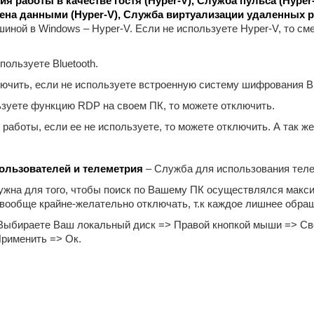
 работы в качестве гостя (Hyper-V), Служба пульса (Hyper
ена данными (Hyper-V), Служба виртуализации удаленных р
иной в Windows – Hyper-V. Если не используете Hyper-V, то см
пользуете Bluetooth.
чить, если не используете встроенную систему шифрования Bit
зуете функцию RDP на своем ПК, то можете отключить.
аботы, если ее не используете, то можете отключить. А так ж
льзователей и телеметрия
– Служба для использования телем
жна для того, чтобы поиск по Вашему ПК осуществлялся максим
вообще крайне-желательно отключать, т.к каждое лишнее обра
Выбираете Ваш локальный диск => Правой кнопкой мыши => Сво
рименить => Ок.