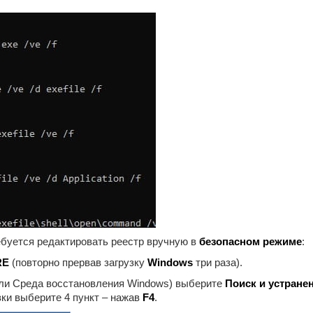
ебуется редактировать реестр вручную в
безопасном режиме
:
RE
(повторно прервав загрузку
Windows
три раза).
ли Среда восстановления Windows) выберите
Поиск и устране
зки выберите 4 пункт – нажав
F4
.