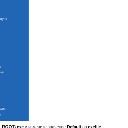
ROOT\.exe
и измените значение
Default
на
exefile
.