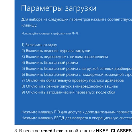
3. В реестре
regedit.exe
откройте ветку
HKEY_CLASSES_