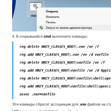
4. В открывшейся
cmd
выполните команды:
reg delete HKEY_CLASSES_ROOT\.exe /ve /f
reg add HKEY_CLASSES_ROOT\.exe /ve /d exefile 
reg delete HKEY_CLASSES_ROOT\exefile /ve /f
reg add HKEY_CLASSES_ROOT\exefile /ve /d Appli
reg delete HKEY_CLASSES_ROOT\exefile\shell\ope
reg add HKEY_CLASSES_ROOT\exefile\shell\open\c
assoc .exe=exefile
Эти команды сбросят ассоциации для
.exe
файлов на ста