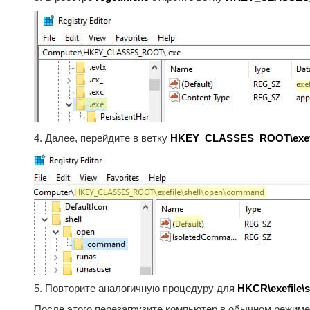
4. Далее, перейдите в ветку
HKEY_CLASSES_ROOT\exefil
5. Повторите аналогичную процедуру для
HKCR\exefile\s
После этого перезагрузите компьютер в обычном режиме,