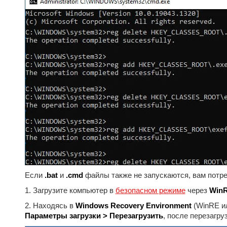
Если
.bat
и
.cmd
файлы также не запускаются, вам потр
1. Загрузите компьютер в
безопасном режиме
через
Win
2. Находясь в
Windows Recovery Environment
(WinRE и
Параметры загрузки > Перезагрузить
, после перезагру