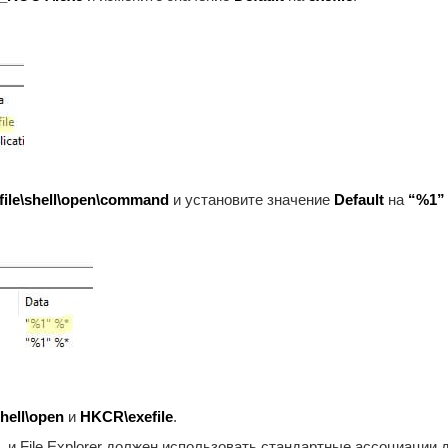
e\shell\open\command
и установите значение
Default
на
“%1”
hell\open
и
HKCR\exefile
.
 и File Explorer должен использовать стандартные ассоциации