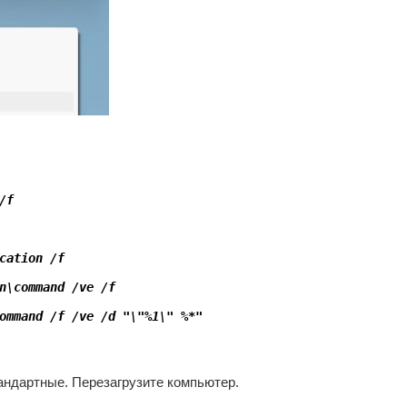
/f
cation /f
n\command /ve /f
ommand /f /ve /d "\"%1\" %*"
ндартные. Перезагрузите компьютер.