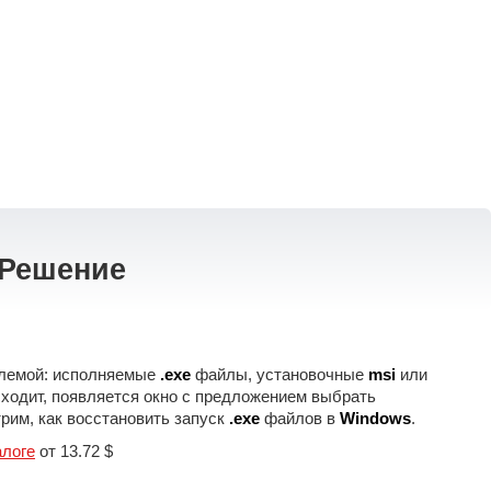
 Решение
блемой: исполняемые
.exe
файлы, установочные
msi
или
сходит, появляется окно с предложением выбрать
трим, как восстановить запуск
.exe
файлов в
Windows
.
алоге
от 13.72 $