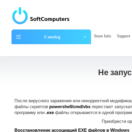
Store Info
Support
Catalog
Не запу
После вирусного заражения или некорректной модифика
файлы скриптов
powershell/cmd/vbs
перестают запускат
программу или
.exe
файлы открываются в одной програм
Приобрести ор
Восстановление ассоциаций EXE файлов в Windows