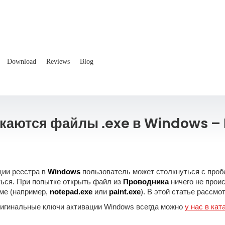
Download
Reviews
Blog
скаются файлы .exe в Windows –
ции реестра в
Windows
пользователь может столкнуться с про
ься. При попытке открыть файл из
Проводника
ничего не прои
ме (например,
notepad.exe
или
paint.exe
). В этой статье рассмо
игинальные ключи активации Windows всегда можно
у нас в кат