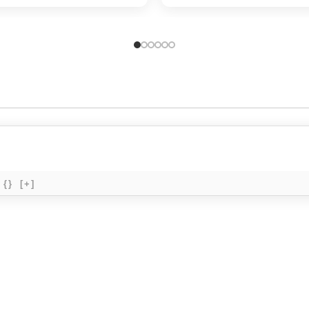
{}
[+]