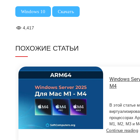
,
Windows 10
Скачать
4,417
ПОХОЖИЕ СТАТЬИ
Windows Serv
M4
В этой статье м
виртуализирова
процессорах App
M1, M2, M3 и M4
Continue reading