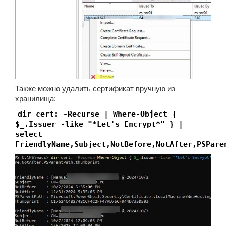
Также можно удалить сертификат вручную из
хранилища:
dir cert: -Recurse | Where-Object {
$_.Issuer -like "*Let's Encrypt*" } |
select
FriendlyName,Subject,NotBefore,NotAfter,PSPare