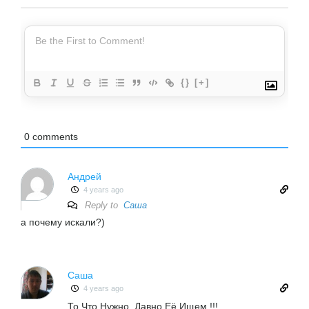
{}
[+]
0
comments
Андрей
4 years ago
Reply to
Саша
а почему искали?)
Саша
4 years ago
То Что Нужно, Давно Её Ищем !!!