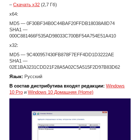
–
Скачать x32
(2,7 Гб)
x64:
MD5 — 0F30BF34B0C44BAF20FFDB18038A8D74
SHA1 —
000C881466F535AD98033C700BF54A754E51A410
x32:
MD5 — 9C400957430FB878F7EFF4DD1D3222AE
SHA1 —
02E1BA3231CDD21F28A5A02C5A515F2D97B83D62
Язык:
Русский
В состав дистрибутива входят редакции:
Windows
10 Pro
и
Windows 10 Домашняя (Home)