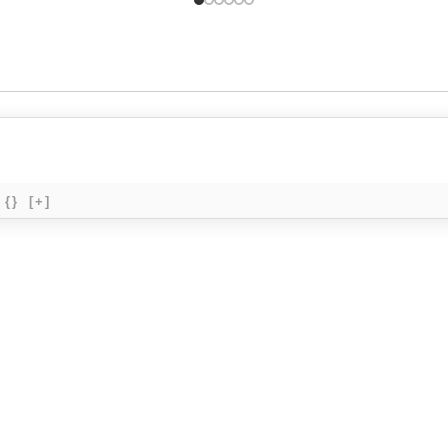
{}
[+]